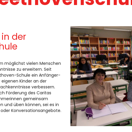
in der
hule
 um möglichst vielen Menschen
ntnisse zu erweitern. Seit
ethoven-Schule ein Anfänger-
 eigenen Kinder an der
prachkenntnisse verbessern.
sch Förderung des Caritas
lnehmerinnen gemeinsam
en und üben können, sei es in
 oder Konversationsangebote.